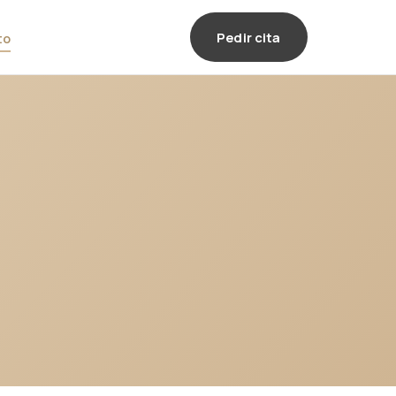
Pedir cita
to