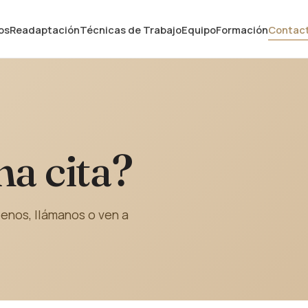
os
Readaptación
Técnicas de Trabajo
Equipo
Formación
Contac
na cita?
enos, llámanos o ven a