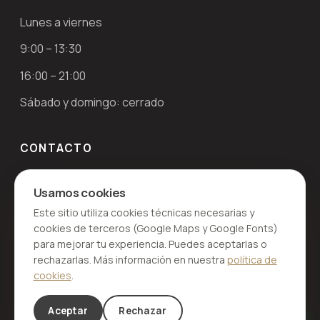
Lunes a viernes
9:00 – 13:30
16:00 – 21:00
Sábado y domingo: cerrado
CONTACTO
Av. de la Libertad, 29
Usamos cookies
03660 Novelda, Alicante
Este sitio utiliza cookies técnicas necesarias y
+34 630 85 86 64
cookies de terceros (Google Maps y Google Fonts)
para mejorar tu experiencia. Puedes aceptarlas o
rechazarlas. Más información en nuestra
política de
cookies
.
© 2025 evolutiondf by David Fisio. Todos los derechos
Aceptar
Rechazar
reservados.